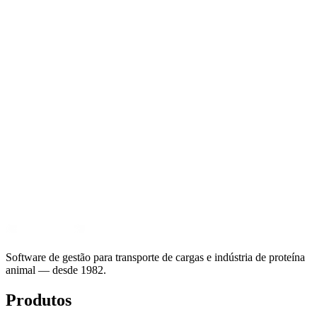
02 abr 2026 · 5 min
Próximo passo
Tire a sua operação da planilha.
Veja o TMS da Sil rodando na operação real de uma
transportadora como a sua.
Fale com um especialista
Conheça o TMS
Software de gestão para transporte de cargas e indústria de proteína
animal — desde 1982.
Produtos