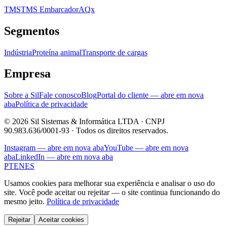
TMS
TMS Embarcador
AQx
Segmentos
Indústria
Proteína animal
Transporte de cargas
Empresa
Sobre a Sil
Fale conosco
Blog
Portal do cliente
— abre em nova
aba
Política de privacidade
© 2026 Sil Sistemas & Informática LTDA · CNPJ
90.983.636/0001-93 · Todos os direitos reservados.
Instagram
— abre em nova aba
YouTube
— abre em nova
aba
LinkedIn
— abre em nova aba
PT
EN
ES
Usamos cookies para melhorar sua experiência e analisar o uso do
site. Você pode aceitar ou rejeitar — o site continua funcionando do
mesmo jeito.
Política de privacidade
Rejeitar
Aceitar cookies